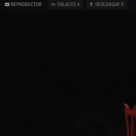
REPRODUCTOR
ENLACES
4
DESCARGAR
0
smart_display
link
download