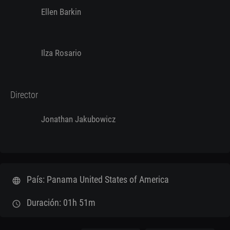
Ellen Barkin
Ilza Rosario
Director
Jonathan Jakubowicz
País: Panama United States of America
language
Duración: 01h 51m
schedule