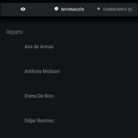
remove_red_eye
info
star
INFORMACIÓN
COMENTARIOS (0)
Reparto
Ana de Armas
Anthony Molinari
Drena De Niro
Edgar Ramírez