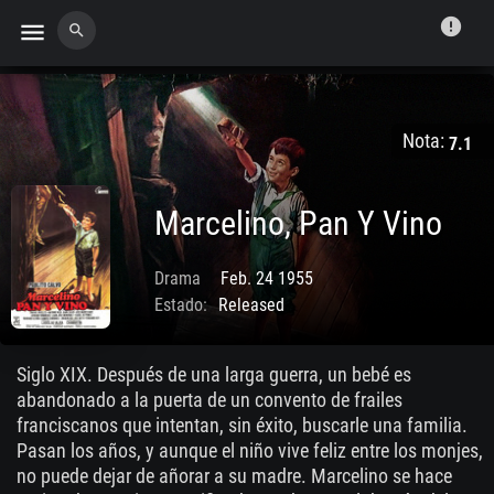
error
menu
search
Nota:
7.1
Marcelino, Pan Y Vino
Drama
Feb. 24 1955
Estado:
Released
Siglo XIX. Después de una larga guerra, un bebé es
abandonado a la puerta de un convento de frailes
franciscanos que intentan, sin éxito, buscarle una familia.
Pasan los años, y aunque el niño vive feliz entre los monjes,
no puede dejar de añorar a su madre. Marcelino se hace