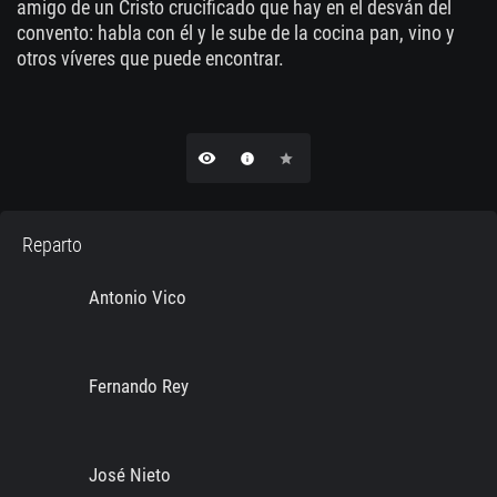
amigo de un Cristo crucificado que hay en el desván del
convento: habla con él y le sube de la cocina pan, vino y
otros víveres que puede encontrar.
remove_red_eye
info
star
Reparto
Antonio Vico
Fernando Rey
José Nieto