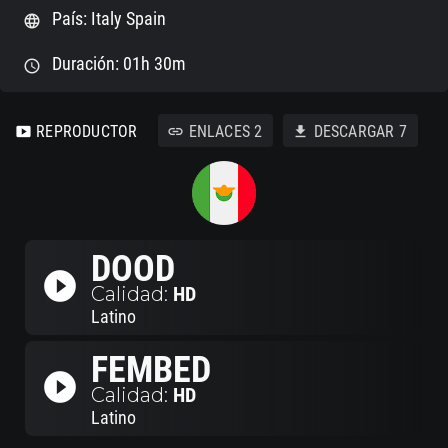
País: Italy Spain
language
Duración: 01h 30m
schedule
REPRODUCTOR
ENLACES
2
DESCARGAR
7
smart_display
link
download
DOOD
play_circle_filled
Calidad:
HD
Latino
FEMBED
play_circle_filled
Calidad:
HD
Latino