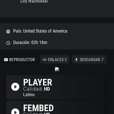
Lilly Wachowski
País: United States of America
language
Duración: 02h 18m
schedule
REPRODUCTOR
ENLACES
3
DESCARGAR
7
smart_display
link
download
PLAYER
play_circle_filled
Calidad:
HD
Latino
FEMBED
play_circle_filled