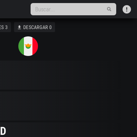
error
ES
3
DESCARGAR
0
download
D