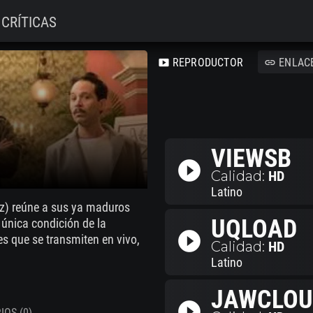
CRÍTICAS
REPRODUCTOR
ENLAC
smart_display
link
VIEWSB
play_circle_filled
Calidad:
HD
Latino
ez) reúne a sus ya maduros
UQLOAD
 única condición de la
play_circle_filled
es que se transmiten en vivo,
Calidad:
HD
Latino
JAWCLOU
play_circle_filled
OS (0)