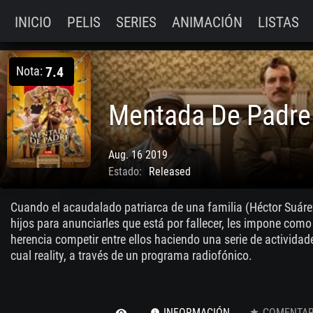
INICIO
PELIS
SERIES
ANIMACIÓN
LISTAS
Nota:
7.4
Mentada De Padre
Aug. 16 2019
Estado:
Released
Cuando el acaudalado patriarca de una familia (Héctor Suár
hijos para anunciarles que está por fallecer, les impone como
herencia competir entre ellos haciendo una serie de actividad
cual reality, a través de un programa radiofónico.
INFORMACIÓN
COMENTARI
remove_red_eye
info
star