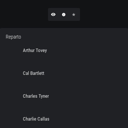
remove_red_eye
info
star
Reparto
Arthur Tovey
Cal Bartlett
Charles Tyner
Charlie Callas