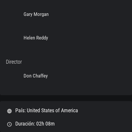
Gary Morgan
Helen Reddy
Director
Don Chaffey
País: United States of America
language
Duración: 02h 08m
schedule