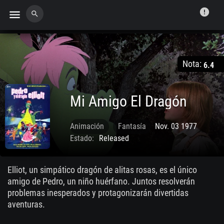
error
menu
search
Nota:
6.4
Mi Amigo El Dragón
Animación
Fantasía
Nov. 03 1977
Estado:
Released
Elliot, un simpático dragón de alitas rosas, es el único
amigo de Pedro, un niño huérfano. Juntos resolverán
problemas inesperados y protagonizarán divertidas
aventuras.