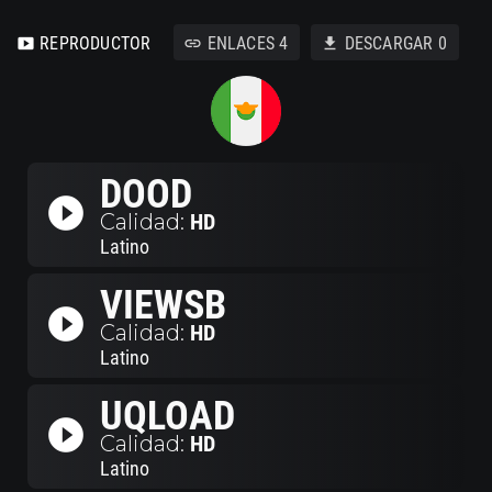
REPRODUCTOR
ENLACES
4
DESCARGAR
0
smart_display
link
download
DOOD
play_circle_filled
Calidad:
HD
Latino
VIEWSB
play_circle_filled
Calidad:
HD
Latino
UQLOAD
play_circle_filled
Calidad:
HD
Latino