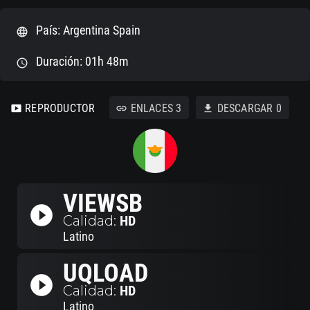
País: Argentina Spain
language
Duración: 01h 48m
schedule
REPRODUCTOR
ENLACES
3
DESCARGAR
0
smart_display
link
download
VIEWSB
play_circle_filled
Calidad:
HD
Latino
UQLOAD
play_circle_filled
Calidad:
HD
Latino