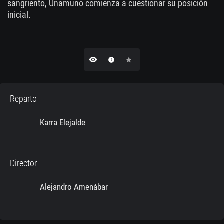
sangriento, Unamuno comienza a cuestionar su posición
inicial.
remove_red_eye
info
star
Reparto
Karra Elejalde
Director
Alejandro Amenábar