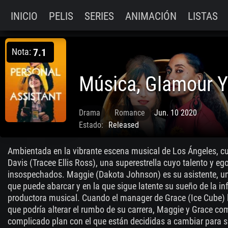
INICIO
PELIS
SERIES
ANIMACIÓN
LISTAS
Nota:
7.1
Música, Glamour 
Drama
Romance
Jun. 10 2020
Estado:
Released
Ambientada en la vibrante escena musical de Los Ángeles, cue
Davis (Tracee Ellis Ross), una superestrella cuyo talento y e
insospechados. Maggie (Dakota Johnson) es su asistente, un
que puede abarcar y en la que sigue latente su sueño de la inf
productora musical. Cuando el manager de Grace (Ice Cube) 
que podría alterar el rumbo de su carrera, Maggie y Grace co
complicado plan con el que están decididas a cambiar para s