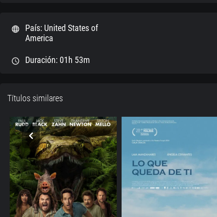
País: United States of
language
America
Duración: 01h 53m
schedule
Títulos similares