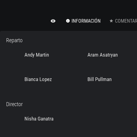
INFORMACIÓN
COMENTARI
remove_red_eye
info
star
Reparto
Andy Martin
Aram Asatryan
Bianca Lopez
Bill Pullman
Director
Nisha Ganatra