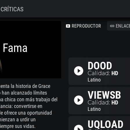
CRÍTICAS
REPRODUCTOR
ENLAC
smart_display
link
Y Fama
DOOD
play_circle_filled
Calidad:
HD
Latino
nta la historia de Grace
VIEWSB
go han alcanzado límites
play_circle_filled
a chica con más trabajo del
Calidad:
HD
ancia: convertirse en
Latino
le ofrece una oportunidad
mienzan a urdir un
UQLOAD
iempre sus vidas.
play_circle_filled