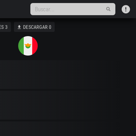
error
ES
3
DESCARGAR
0
download