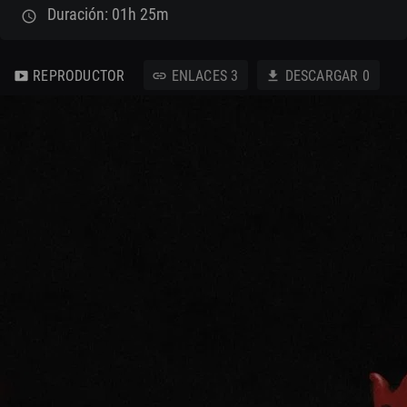
Duración: 01h 25m
schedule
REPRODUCTOR
ENLACES
3
DESCARGAR
0
smart_display
link
download