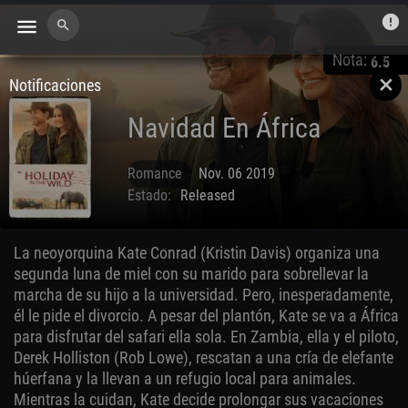
error
menu
search
Nota:
6.5
Notificaciones
close
Navidad En África
Romance
Nov. 06 2019
Estado:
Released
La neoyorquina Kate Conrad (Kristin Davis) organiza una
segunda luna de miel con su marido para sobrellevar la
marcha de su hijo a la universidad. Pero, inesperadamente,
él le pide el divorcio. A pesar del plantón, Kate se va a África
para disfrutar del safari ella sola. En Zambia, ella y el piloto,
Derek Holliston (Rob Lowe), rescatan a una cría de elefante
húerfana y la llevan a un refugio local para animales.
Mientras la cuidan, Kate decide prolongar sus vacaciones