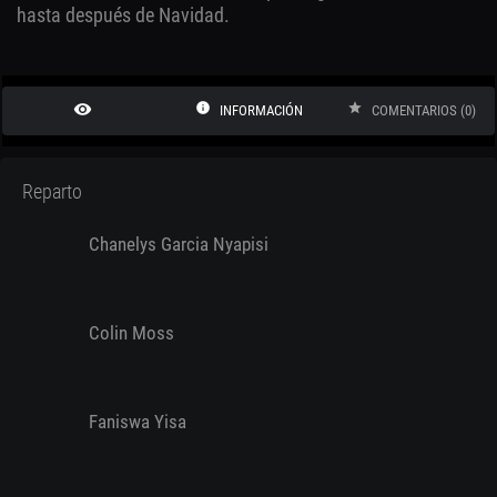
hasta después de Navidad.
remove_red_eye
info
star
INFORMACIÓN
COMENTARIOS (0)
Reparto
Chanelys Garcia Nyapisi
Colin Moss
Faniswa Yisa