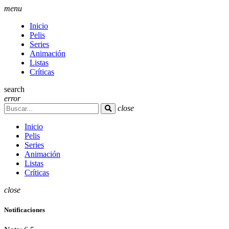
menu
Inicio
Pelis
Series
Animación
Listas
Críticas
search
error
close
Inicio
Pelis
Series
Animación
Listas
Críticas
close
Notificaciones