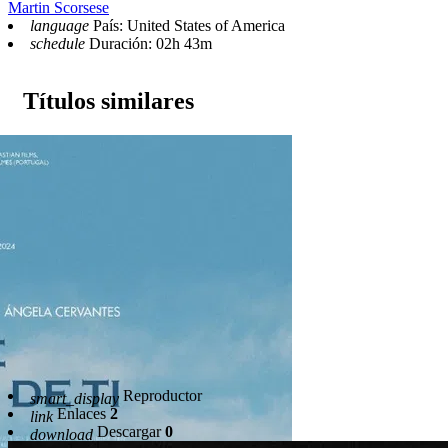
Martin Scorsese
language
País: United States of America
schedule
Duración: 02h 43m
Títulos similares
Reproductor
smart_display
Enlaces
2
link
Descargar
0
download