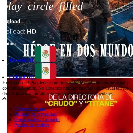
play_circle_filled
Uqload
Calidad:
HD
Latino
Viewsb
HD
Uqload
HD
Hecho con <3 Playdede es un directorio de contenido audiovisual y
comunidad online. No alojamos ningún material audiovisual tan solo
damos información útil sobre películas/series/documentales.
Términos de uso
Políticas de privacidad
Datos legales / Contacto
Política de cookies