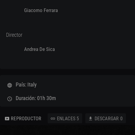
Giacomo Ferrara
Director
Andrea De Sica
País: Italy
language
Duración: 01h 30m
schedule
REPRODUCTOR
ENLACES
5
DESCARGAR
0
smart_display
link
download