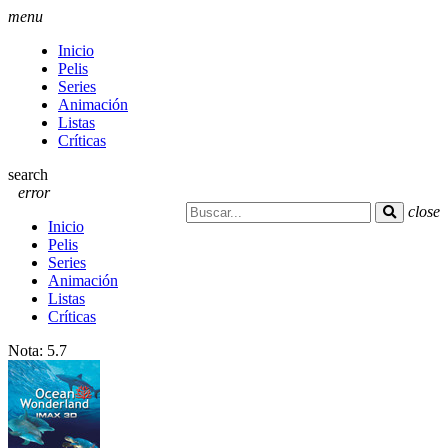
menu
Inicio
Pelis
Series
Animación
Listas
Críticas
search
error
close
Inicio
Pelis
Series
Animación
Listas
Críticas
Nota:
5.7