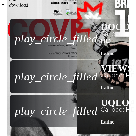
Descargar
0
download
DOOD
Calidad:
play_circle_filled
HD
Latino
VIEWS
play_circle_filled
Calidad:
HD
Latino
UQLO
play_circle_filled
Calidad:
HD
Latino