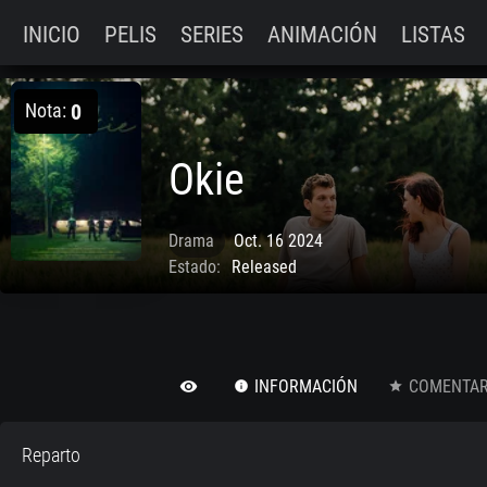
INICIO
PELIS
SERIES
ANIMACIÓN
LISTAS
Nota:
0
Okie
Drama
Oct. 16 2024
Estado:
Released
INFORMACIÓN
COMENTARI
remove_red_eye
info
star
Reparto