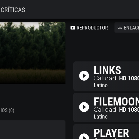
CRÍTICAS
REPRODUCTOR
ENLAC
smart_display
link
LINKS
play_circle_filled
Calidad:
HD 108
Latino
FILEMOO
play_circle_filled
Calidad:
HD 108
OS (0)
Latino
PLAYER
play_circle_filled