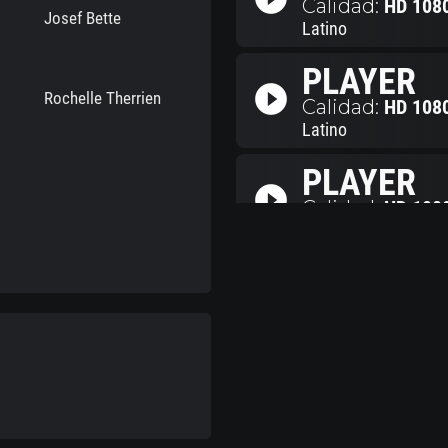
Calidad:
HD 108
Josef Bette
Latino
PLAYER
play_circle_filled
Rochelle Therrien
Calidad:
HD 108
Latino
PLAYER
play_circle_filled
Calidad:
HD 108
Latino