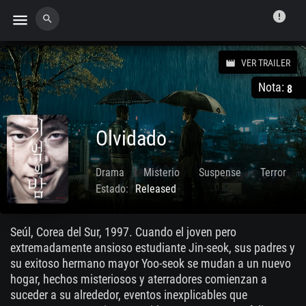
error
menu
search
VER TRAILER
movie
Nota:
8
Olvidado
Drama
Misterio
Suspense
Terror
Estado:
Released
Nov. 29 2017
Seúl, Corea del Sur, 1997. Cuando el joven pero
extremadamente ansioso estudiante Jin-seok, sus padres y
su exitoso hermano mayor Yoo-seok se mudan a un nuevo
hogar, hechos misteriosos y aterradores comienzan a
suceder a su alrededor, eventos inexplicables que