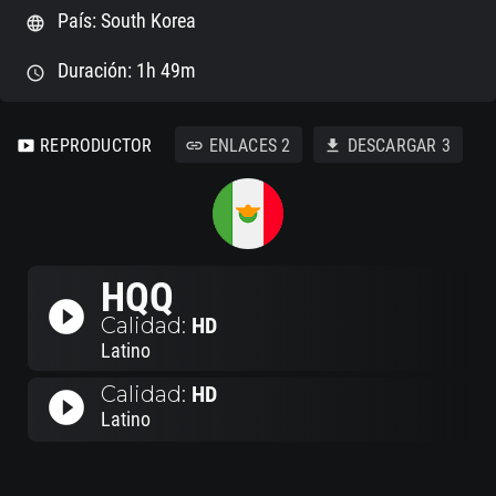
País: South Korea
language
Duración: 1h 49m
schedule
REPRODUCTOR
ENLACES
2
DESCARGAR
3
smart_display
link
download
HQQ
play_circle_filled
Calidad:
HD
Latino
Calidad:
HD
play_circle_filled
Latino