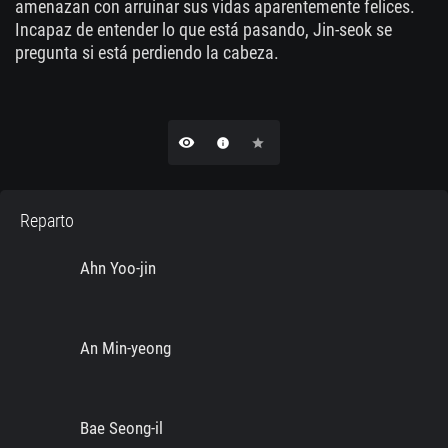
amenazan con arruinar sus vidas aparentemente felices.
Incapaz de entender lo que está pasando, Jin-seok se
pregunta si está perdiendo la cabeza.
remove_red_eye
info
star
Reparto
Ahn Yoo-jin
An Min-yeong
Bae Seong-il