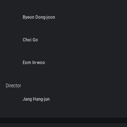
Byeon Dong-joon
Choi Go
Eom In-woo
Director
Jang Hang-jun