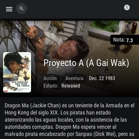
error
menu
search
Nota:
7.3
Proyecto A (A Gai Wak)
Acción
Aventura
Dec. 22 1983
Estado:
Released
Dragon Ma (Jackie Chan) es un teniente de la Armada en el
Hong Kong del siglo XIX. Los piratas han estado
aterrorizando las aguas locales, con la asistencia de las
autoridades corruptas. Dragon Ma espera vencer al
malvado pirata encabezado por Sanpao (Dick Wei), pero su