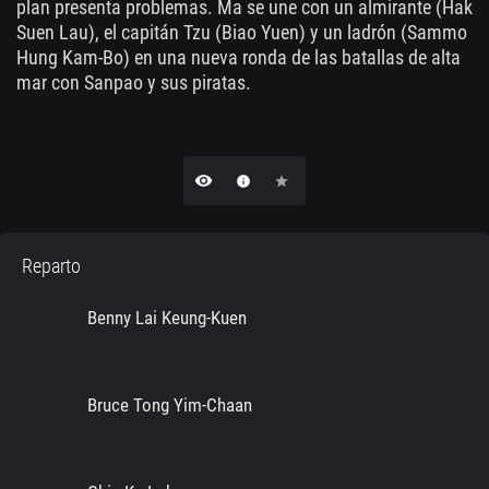
plan presenta problemas. Ma se une con un almirante (Hak
Suen Lau), el capitán Tzu (Biao Yuen) y un ladrón (Sammo
Hung Kam-Bo) en una nueva ronda de las batallas de alta
mar con Sanpao y sus piratas.
remove_red_eye
info
star
Reparto
Benny Lai Keung-Kuen
Bruce Tong Yim-Chaan