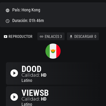
País: Hong Kong
language
Duración: 01h 46m
schedule
REPRODUCTOR
ENLACES
3
DESCARGAR
0
smart_display
link
download
DOOD
play_circle_filled
Calidad:
HD
Latino
VIEWSB
play_circle_filled
Calidad:
HD
Latino