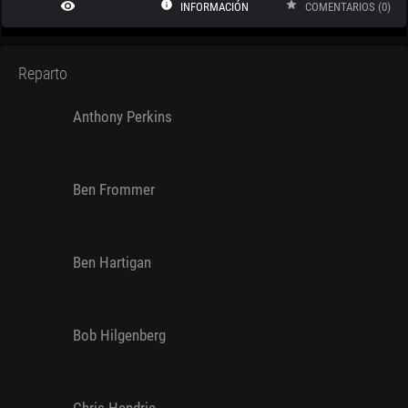
remove_red_eye
info
star
INFORMACIÓN
COMENTARIOS (0)
Reparto
Anthony Perkins
Ben Frommer
Ben Hartigan
Bob Hilgenberg