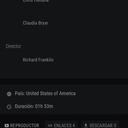
Chris Hendrie
Claudia Bryar
Director
Richard Franklin
País: United States of America
language
Duración: 01h 53m
schedule
REPRODUCTOR
ENLACES
4
DESCARGAR
0
smart_display
link
download