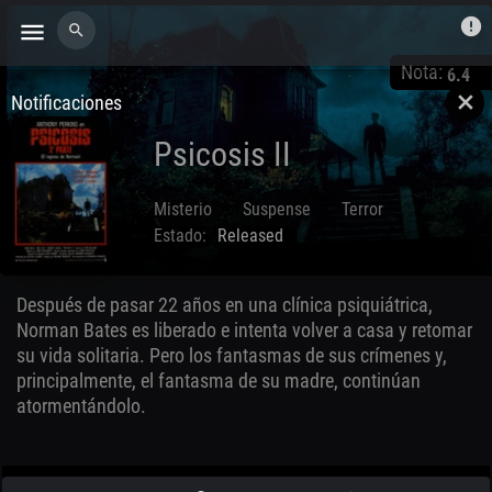
error
menu
search
Nota:
6.4
Notificaciones
close
Psicosis II
Misterio
Suspense
Terror
Estado:
Released
Jun. 03 1983
Después de pasar 22 años en una clínica psiquiátrica,
Norman Bates es liberado e intenta volver a casa y retomar
su vida solitaria. Pero los fantasmas de sus crímenes y,
principalmente, el fantasma de su madre, continúan
atormentándolo.