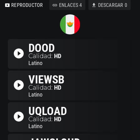
REPRODUCTOR
ENLACES
4
DESCARGAR
0
smart_display
link
download
DOOD
play_circle_filled
Calidad:
HD
Latino
VIEWSB
play_circle_filled
Calidad:
HD
Latino
UQLOAD
play_circle_filled
Calidad:
HD
Latino