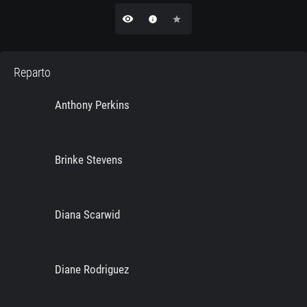
remove_red_eye
info
star
Reparto
Anthony Perkins
Brinke Stevens
Diana Scarwid
Diane Rodriguez