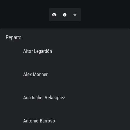
remove_red_eye
info
star
Reparto
Aitor Legardón
Àlex Monner
Ana Isabel Velásquez
Antonio Barroso