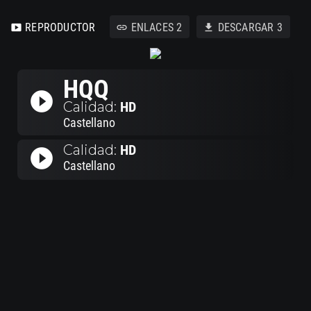
REPRODUCTOR
ENLACES
2
DESCARGAR
3
smart_display
link
download
HQQ
play_circle_filled
Calidad:
HD
Castellano
Calidad:
HD
play_circle_filled
Castellano