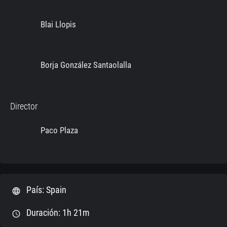
Blai Llopis
Borja González Santaolalla
Director
Paco Plaza
País: Spain
language
Duración: 1h 21m
schedule