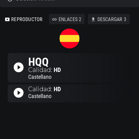
REPRODUCTOR
ENLACES
2
DESCARGAR
3
smart_display
link
download
HQQ
play_circle_filled
Calidad:
HD
Castellano
Calidad:
HD
play_circle_filled
Castellano