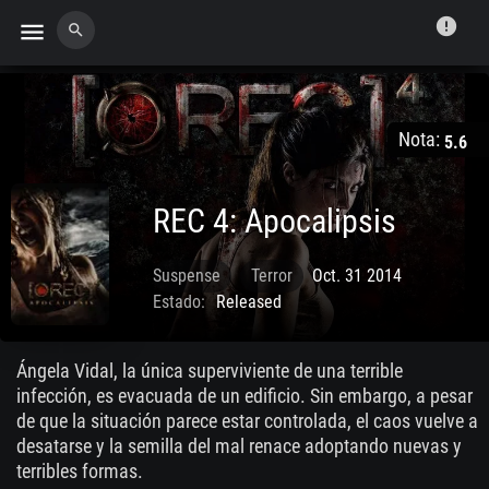
error
menu
search
Nota:
5.6
REC 4: Apocalipsis
Suspense
Terror
Oct. 31 2014
Estado:
Released
Ángela Vidal, la única superviviente de una terrible
infección, es evacuada de un edificio. Sin embargo, a pesar
de que la situación parece estar controlada, el caos vuelve a
desatarse y la semilla del mal renace adoptando nuevas y
terribles formas.