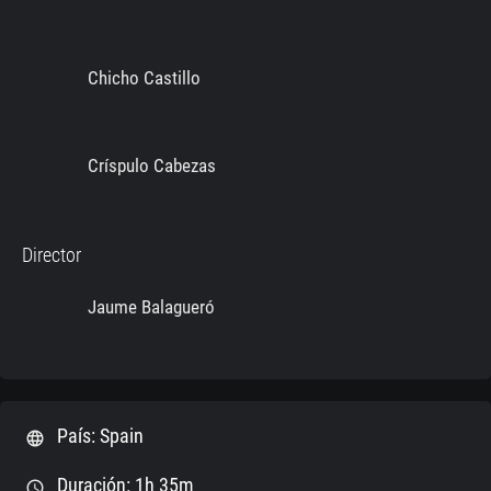
Chicho Castillo
Críspulo Cabezas
Director
Jaume Balagueró
País: Spain
language
Duración: 1h 35m
schedule