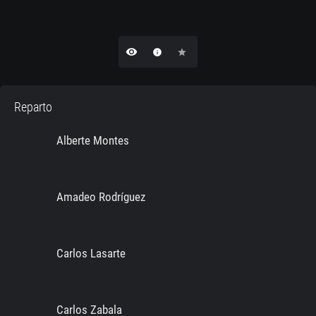
remove_red_eye
info
star
Reparto
Alberte Montes
Amadeo Rodríguez
Carlos Lasarte
Carlos Zabala