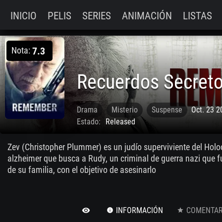
INICIO
PELIS
SERIES
ANIMACIÓN
LISTAS
Nota:
7.3
Recuerdos Secret
Drama
Misterio
Suspense
Oct. 23 2
Estado:
Released
Zev (Christopher Plummer) es un judío superviviente del Hol
alzheimer que busca a Rudy, un criminal de guerra nazi que f
de su familia, con el objetivo de asesinarlo
INFORMACIÓN
COMENTARI
remove_red_eye
info
star