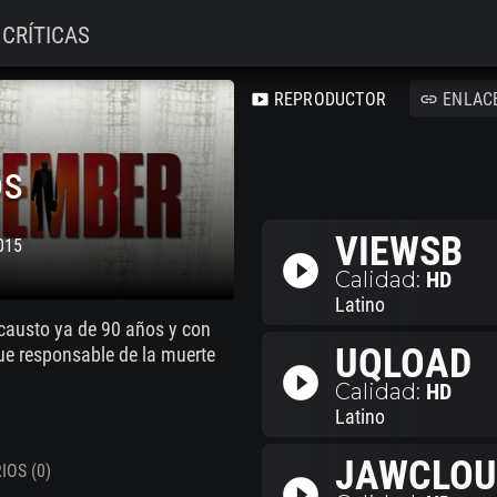
CRÍTICAS
REPRODUCTOR
ENLAC
smart_display
link
os
VIEWSB
015
play_circle_filled
Calidad:
HD
Latino
ocausto ya de 90 años y con
UQLOAD
ue responsable de la muerte
play_circle_filled
Calidad:
HD
Latino
JAWCLOU
OS (0)
play_circle_filled