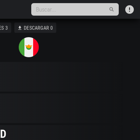
error
ES
3
DESCARGAR
0
download
D