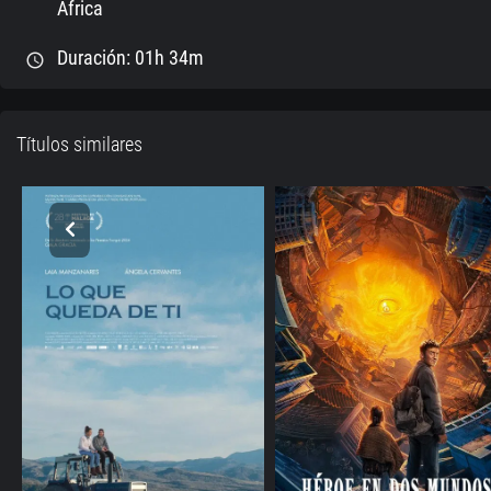
Africa
Duración: 01h 34m
schedule
Títulos similares