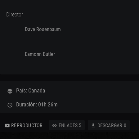
Director
Dave Rosenbaum
Eamonn Butler
País: Canada
language
Duración: 01h 26m
schedule
REPRODUCTOR
ENLACES
5
DESCARGAR
0
smart_display
link
download