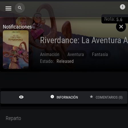
error
menu
search
Nota:
5.6
Notificaciones
close
Riverdance: La Aventura 
Animación
Aventura
Fantasía
Estado:
Released
May. 28 2021
remove_red_eye
info
star
INFORMACIÓN
COMENTARIOS (0)
Reparto