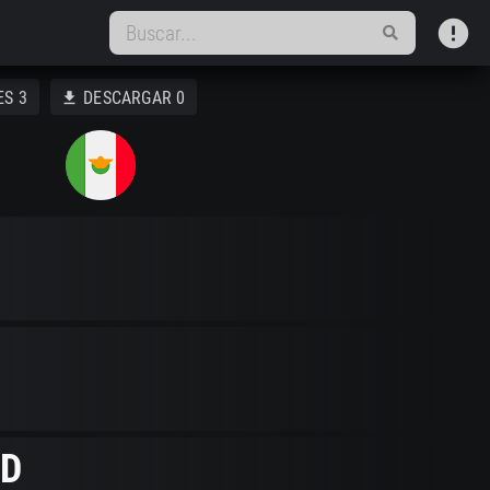
error
ES
3
DESCARGAR
0
download
D