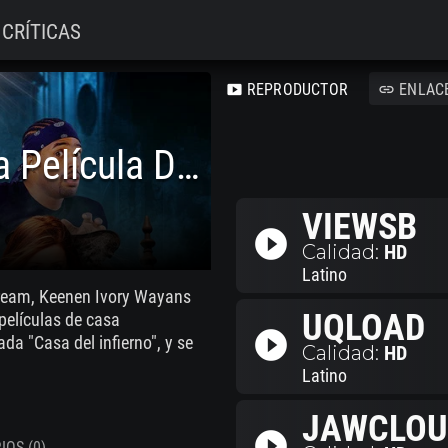
CRÍTICAS
REPRODUCTOR
ENLAC
smart_display
link
Scary Movie 2: Otra Película De Miedo
VIEWSB
play_circle_filled
Calidad:
HD
Latino
Scream, Keenen Ivory Wayans
UQLOAD
películas de casa
play_circle_filled
a "Casa del infierno", y se
Calidad:
HD
Latino
JAWCLOU
play_circle_filled
OS (0)