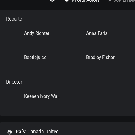
Reparto
Andy Richter
Anna Faris
Beetlejuice
Bradley Fisher
Director
Keenen Ivory Wayans
País: Canada United
language