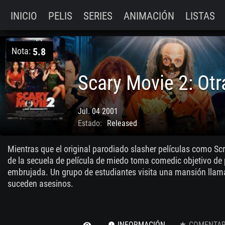
INICIO
PELIS
SERIES
ANIMACIÓN
LISTAS
Nota:
5.8
Jul. 04 2001
Estado:
Released
Mientras que el original parodiado slasher películas como 
de la secuela de película de miedo toma comedic objetivo de 
embrujada. Un grupo de estudiantes visita una mansión llamad
suceden asesinos.
INFORMACIÓN
COMENTARI
remove_red_eye
info
star