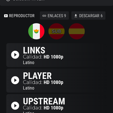
REPRODUCTOR
ENLACES
9
DESCARGAR
6
smart_display
link
download
LINKS
play_circle_filled
Calidad:
HD 1080p
Latino
PLAYER
play_circle_filled
Calidad:
HD 1080p
Latino
UPSTREAM
play_circle_filled
Calidad:
HD 1080p