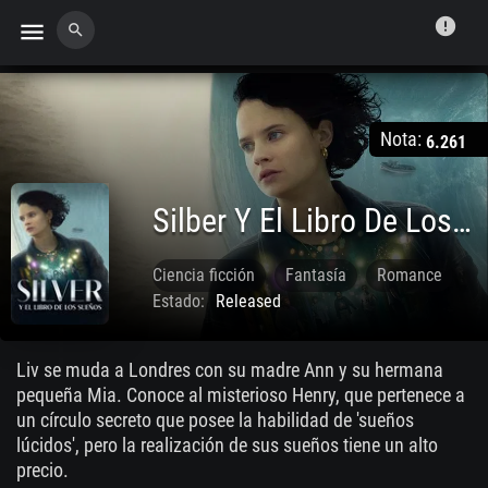
error
menu
search
Nota:
6.261
Silber Y El Libro De Los Sueños
Ciencia ficción
Fantasía
Romance
Estado:
Released
Nov. 06 2023
Liv se muda a Londres con su madre Ann y su hermana
pequeña Mia. Conoce al misterioso Henry, que pertenece a
un círculo secreto que posee la habilidad de 'sueños
lúcidos', pero la realización de sus sueños tiene un alto
precio.