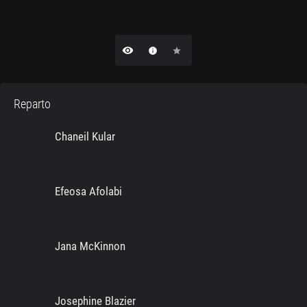
remove_red_eye
info
star
Reparto
Chaneil Kular
Efeosa Afolabi
Jana McKinnon
Josephine Blazier