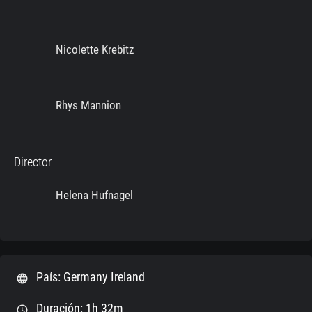
Nicolette Krebitz
Rhys Mannion
Director
Helena Hufnagel
País: Germany Ireland
language
Duración: 1h 32m
schedule