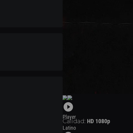
play_circle_filled
Player
Calidad:
HD 1080p
Latino