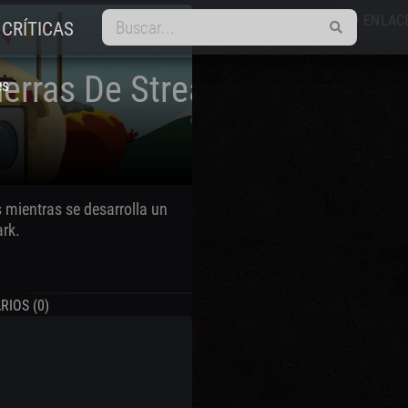
REPRODUCTOR
ENLAC
smart_display
link
CRÍTICAS
uerras De Streaming
es
 mientras se desarrolla un
rk.
IOS (0)