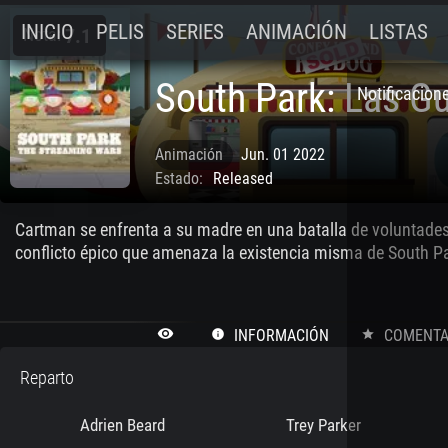
INICIO
PELIS
SERIES
ANIMACIÓN
LISTAS
Nota:
7.1
South Park: Las G
Notificacion
Animación
Jun. 01 2022
Estado:
Released
Cartman se enfrenta a su madre en una batalla de voluntades
conflicto épico que amenaza la existencia misma de South Pa
remove_red_eye
INFORMACIÓN
COMENTAR
info
star
Reparto
Adrien Beard
Trey Parker