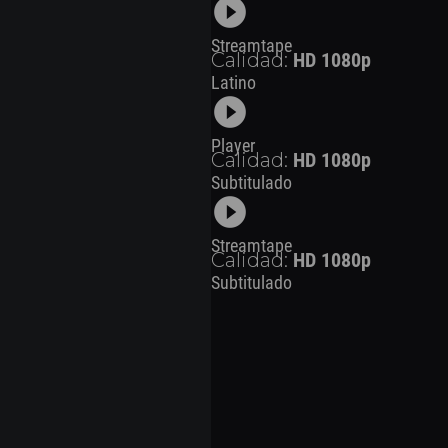
play_circle_filled
Streamtape
Calidad:
HD 1080p
Latino
play_circle_filled
Player
Calidad:
HD 1080p
Subtitulado
play_circle_filled
Streamtape
Calidad:
HD 1080p
Subtitulado