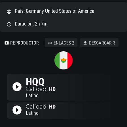
País: Germany United States of America
language
Duración: 2h 7m
schedule
REPRODUCTOR
ENLACES
2
DESCARGAR
3
smart_display
link
download
HQQ
play_circle_filled
Calidad:
HD
Latino
Calidad:
HD
play_circle_filled
Latino