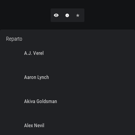
remove_red_eye
info
star
Reparto
A.J. Verel
Aaron Lynch
Akiva Goldsman
Alex Nevil