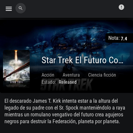
error
menu
search
Nota:
7.4
Star Trek El Futuro Comienza
Acción
Aventura
Ciencia ficción
Estado:
Released
May. 06 2009
El descarado James T. Kirk intenta estar a la altura del
legado de su padre con el Sr. Spock manteniéndolo a raya
mientras un romulano vengativo del futuro crea agujeros
negros para destruir la Federación, planeta por planeta.