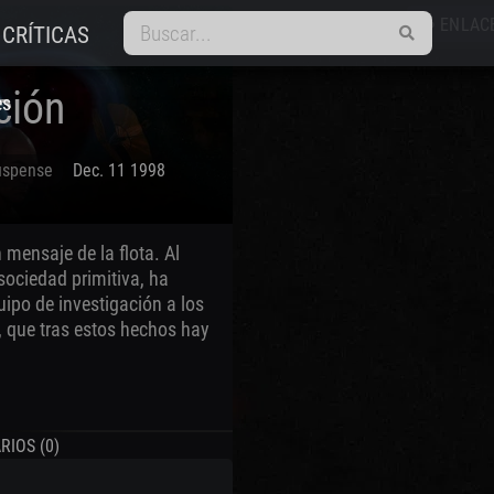
REPRODUCTOR
ENLAC
smart_display
link
CRÍTICAS
ción
es
uspense
Dec. 11 1998
 mensaje de la flota. Al
sociedad primitiva, ha
uipo de investigación a los
, que tras estos hechos hay
IOS (0)