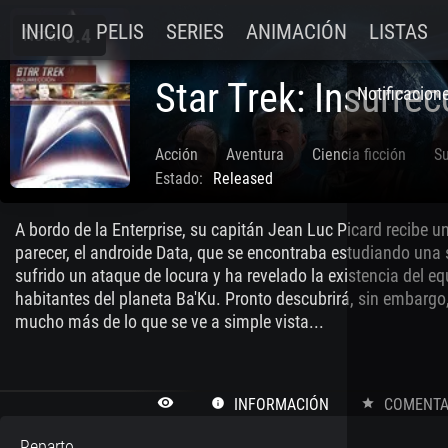
INICIO
PELIS
SERIES
ANIMACIÓN
LISTAS
Nota:
6.4
Star Trek: Insurrec
Notificacion
Acción
Aventura
Ciencia ficción
S
Estado:
Released
A bordo de la Enterprise, su capitán Jean Luc Picard recibe un
parecer, el androide Data, que se encontraba estudiando una 
sufrido un ataque de locura y ha revelado la existencia del eq
habitantes del planeta Ba'Ku. Pronto descubrirá, sin embargo
mucho más de lo que se ve a simple vista...
remove_red_eye
INFORMACIÓN
COMENTAR
info
star
Reparto