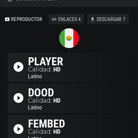
REPRODUCTOR
ENLACES
4
DESCARGAR
7
smart_display
link
download
PLAYER
play_circle_filled
Calidad:
HD
Latino
DOOD
play_circle_filled
Calidad:
HD
Latino
FEMBED
play_circle_filled
Calidad:
HD