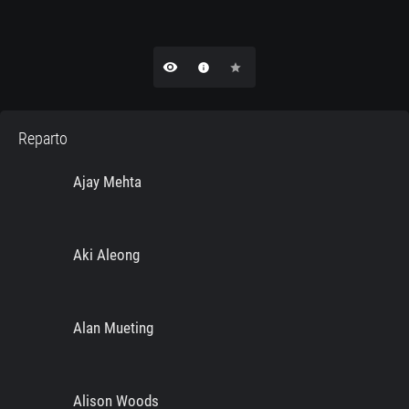
remove_red_eye
info
star
Reparto
Ajay Mehta
Aki Aleong
Alan Mueting
Alison Woods