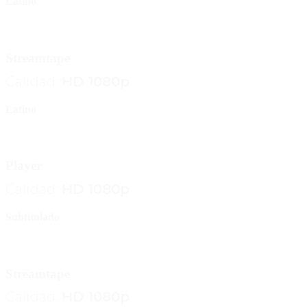
Latino
play_circle_filled
Streamtape
Calidad:
HD 1080p
Latino
play_circle_filled
Player
Calidad:
HD 1080p
Subtitulado
play_circle_filled
Streamtape
Calidad:
HD 1080p