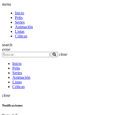
menu
Inicio
Pelis
Series
Animación
Listas
Críticas
search
error
close
Inicio
Pelis
Series
Animación
Listas
Críticas
close
Notificaciones