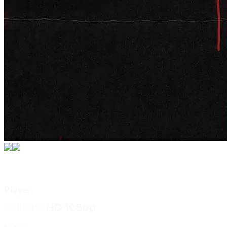
play_circle_filled
Player
Calidad:
HD 1080p