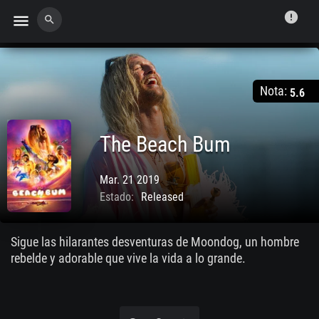
error
menu
search
Nota:
5.6
The Beach Bum
Mar. 21 2019
Estado:
Released
Sigue las hilarantes desventuras de Moondog, un hombre
rebelde y adorable que vive la vida a lo grande.