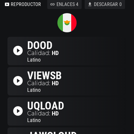
REPRODUCTOR
ENLACES
4
DESCARGAR
0
smart_display
link
download
DOOD
play_circle_filled
Calidad:
HD
Latino
VIEWSB
play_circle_filled
Calidad:
HD
Latino
UQLOAD
play_circle_filled
Calidad:
HD
Latino