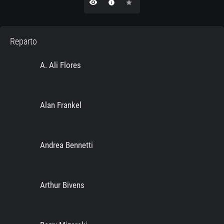
remove_red_eye
info
star
Reparto
A. Ali Flores
Alan Frankel
Andrea Bennetti
Arthur Bivens