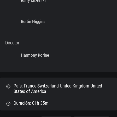
Barry Mizerski
Bertie Higgins
Director
Harmony Korine
País: France Switzerland United Kingdom United
language
States of America
Duración: 01h 35m
schedule