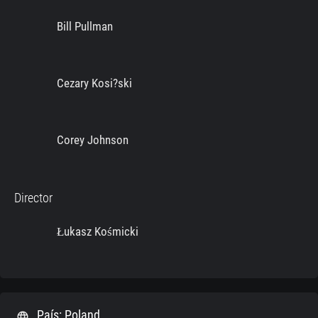
Bill Pullman
Cezary Kosi?ski
Corey Johnson
Director
Łukasz Kośmicki
País: Poland
language