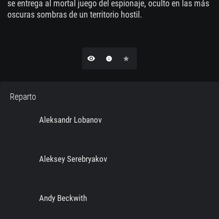
se entrega al mortal juego del espionaje, oculto en las más
oscuras sombras de un territorio hostil.
remove_red_eye
info
star
Reparto
Aleksandr Lobanov
Aleksey Serebryakov
Andy Beckwith