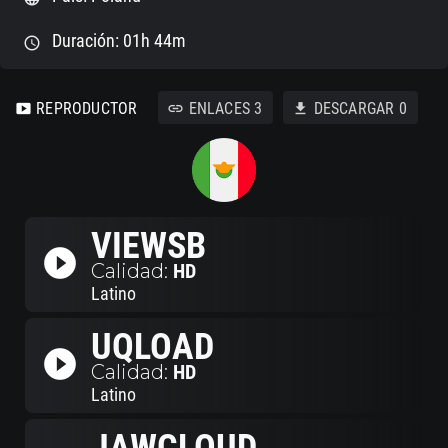
Duración: 01h 44m
schedule
REPRODUCTOR
ENLACES
3
DESCARGAR
0
smart_display
link
download
VIEWSB
play_circle_filled
Calidad:
HD
Latino
UQLOAD
play_circle_filled
Calidad:
HD
Latino