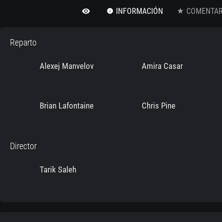
INFORMACIÓN
COMENTARI
remove_red_eye
info
star
Reparto
Alexej Manvelov
Amira Casar
Brian Lafontaine
Chris Pine
Director
Tarik Saleh