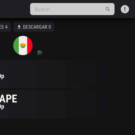
error
ES
4
DESCARGAR
0
download
0p
APE
0p