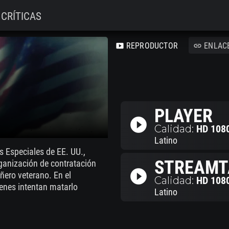
CRÍTICAS
REPRODUCTOR
ENLAC
smart_display
link
PLAYER
play_circle_filled
Calidad:
HD 108
Latino
s Especiales de EE. UU.,
STREAMT
ganización de contratación
play_circle_filled
ero veterano. En el
Calidad:
HD 108
ienes intentan matarlo
Latino