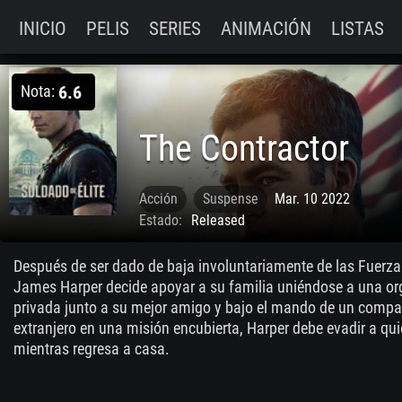
INICIO
PELIS
SERIES
ANIMACIÓN
LISTAS
Nota:
6.6
The Contractor
Acción
Suspense
Mar. 10 2022
Estado:
Released
Después de ser dado de baja involuntariamente de las Fuerza
James Harper decide apoyar a su familia uniéndose a una or
privada junto a su mejor amigo y bajo el mando de un compañ
extranjero en una misión encubierta, Harper debe evadir a qu
mientras regresa a casa.