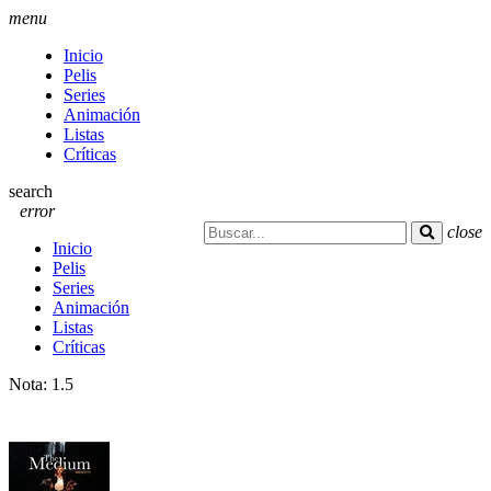
menu
Inicio
Pelis
Series
Animación
Listas
Críticas
search
error
close
Inicio
Pelis
Series
Animación
Listas
Críticas
Nota:
1.5