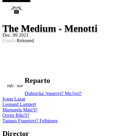
The Medium - Menotti
Dec. 09 2021
Estado:
Released
Reparto
info
star
Dubravka ?eparovi? Mu?ovi?
Ivana Lazar
Leonard Lampert
Margareta Mati?i?
Ozren Bilu?i?
Tamara Franetovi? Felbinger
Director