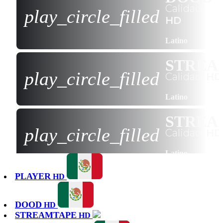
Calidad:
play_circle_filled
HD
Latino
STREA
play_circle_filled
Calidad:
HD
Latino
STREA
play_circle_filled
Calidad:
HD
Latino
FEMBE
PLAYER
HD
play_circle_filled
Calidad:
HD
DOOD
HD
Latino
STREAMTAPE
HD