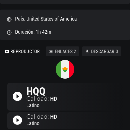
País: United States of America
language
Duración: 1h 42m
schedule
REPRODUCTOR
ENLACES
2
DESCARGAR
3
smart_display
link
download
HQQ
play_circle_filled
Calidad:
HD
Latino
Calidad:
HD
play_circle_filled
Latino