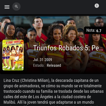
error
menu
search
Nota:
6.7
Triunfos Robados 5: Pelea Hasta El Final
Jul. 31 2009
Estado:
Released
Lina Cruz (Christina Milian), la descarada capitana de un
grupo de animadoras, ve cómo su mundo se ve totalmente
trastocado cuando su familia se traslada desde las urbanas
calles del este de Los Ángeles a la ciudad costera de
Malibú. Allí la joven tendrá que adaptarse a un mundo