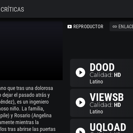
CRÍTICAS
REPRODUCTOR
ENLAC
smart_display
link
DOOD
play_circle_filled
Calidad:
HD
Latino
jano que tras una dolorosa
VIEWSB
 dejar el pasado atrás y
play_circle_filled
Méndez), es un ingeniero
Calidad:
HD
oso niño. La familia,
Latino
pile) y Rosario (Angelina
amente mientras la
UQLOAD
os tras abrirse las puertas
play_circle_filled