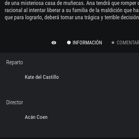
de una misteriosa casa de muñecas. Ana tendrá que romper 
racional al intentar liberar a su familia de la maldición que ha
que para lograrlo, deberá tomar una trágica y terrible decisión
INFORMACIÓN
COMENTARI
remove_red_eye
info
star
Reparto
Kate del Castillo
Director
Acán Coen