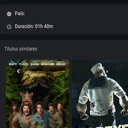
País:
language
Duración: 01h 40m
schedule
Títulos similares