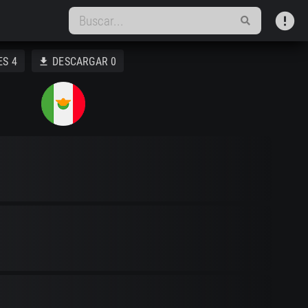
error
ES
4
DESCARGAR
0
download