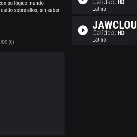
Calidad:
HD
con su lógico mundo
Latino
 caído sobre ellos, sin saber
JAWCLOU
play_circle_filled
Calidad:
HD
Latino
OS (0)