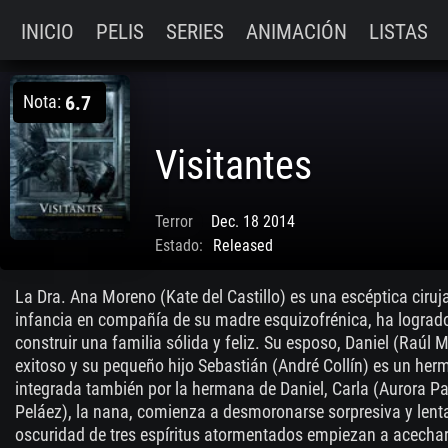
INICIO
PELIS
SERIES
ANIMACIÓN
LISTAS
Nota:
6.7
Visitantes
Terror
Dec. 18 2014
Estado:
Released
La Dra. Ana Moreno (Kate del Castillo) es una escéptica ciru
infancia en compañía de su madre esquizofrénica, ha logrado
construir una familia sólida y feliz. Su esposo, Daniel (Raúl 
exitoso y su pequeño hijo Sebastián (André Collín) es un herm
integrada también por la hermana de Daniel, Carla (Aurora Pa
Peláez), la nana, comienza a desmoronarse sorpresiva y lent
oscuridad de tres espíritus atormentados empiezan a acecharl