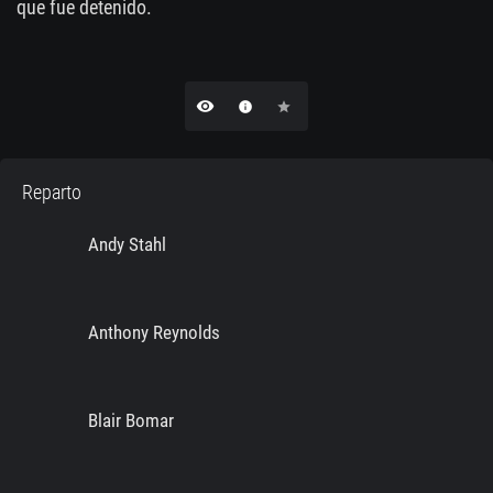
que fue detenido.
remove_red_eye
info
star
Reparto
Andy Stahl
Anthony Reynolds
Blair Bomar