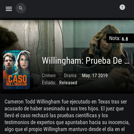
error
menu
search
Nota:
6.8
Willingham: Prueba De Fuego
Crimen
Drama
May. 17 2019
Estado:
Released
Cameron Todd Willingham fue ejecutado en Texas tras ser
acusado de haber asesinado a sus tres hijos. El juez que
llevó el caso rechazó las pruebas científicas y los
testimonios de expertos que apuntaban hacia su inocencia,
algo que el propio Willingham mantuvo desde el día en el