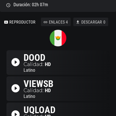
Duración: 02h 07m
schedule
REPRODUCTOR
ENLACES
4
DESCARGAR
0
smart_display
link
download
DOOD
play_circle_filled
Calidad:
HD
Latino
VIEWSB
play_circle_filled
Calidad:
HD
Latino
UQLOAD
play_circle_filled