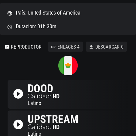
País: United States of America
language
Duración: 01h 30m
schedule
REPRODUCTOR
ENLACES
4
DESCARGAR
0
smart_display
link
download
DOOD
play_circle_filled
Calidad:
HD
Latino
UPSTREAM
play_circle_filled
Calidad:
HD
Latino