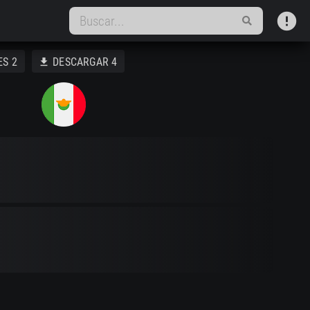
error
ES
2
DESCARGAR
4
download