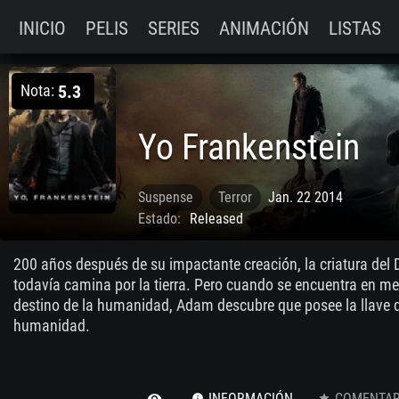
INICIO
PELIS
SERIES
ANIMACIÓN
LISTAS
Nota:
5.3
Yo Frankenstein
Suspense
Terror
Jan. 22 2014
Estado:
Released
200 años después de su impactante creación, la criatura del 
todavía camina por la tierra. Pero cuando se encuentra en me
destino de la humanidad, Adam descubre que posee la llave qu
humanidad.
INFORMACIÓN
COMENTARI
remove_red_eye
info
star