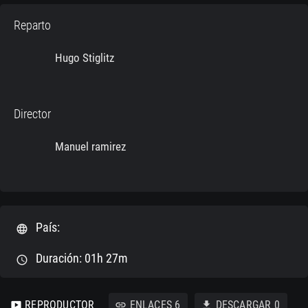
Reparto
Hugo Stiglitz
Director
Manuel ramirez
País:
language
Duración: 01h 27m
schedule
REPRODUCTOR
ENLACES
6
DESCARGAR
0
smart_display
link
download