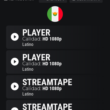
PLAYER
play_circle_filled
Calidad:
HD 1080p
Latino
PLAYER
play_circle_filled
Calidad:
HD 1080p
Latino
STREAMTAPE
play_circle_filled
Calidad:
HD 1080p
Latino
STREAMTAPE