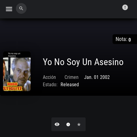
error
menu
search
Nota:
0
Yo No Soy Un Asesino
Acción
Crimen
Jan. 01 2002
Estado:
Released
remove_red_eye
info
star