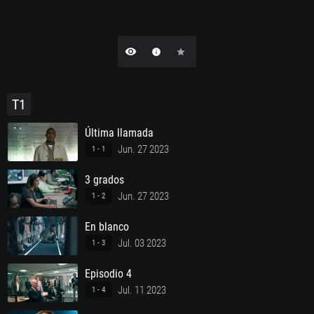
remove_red_eye
info
star
T1
Última llamada
Jun. 27 2023
1 - 1
3 grados
Jun. 27 2023
1 - 2
En blanco
Jul. 03 2023
1 - 3
Episodio 4
Jul. 11 2023
1 - 4