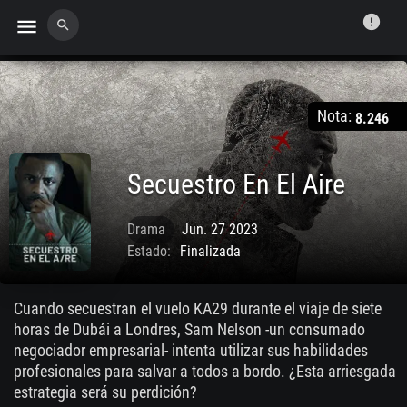
error
menu
search
Nota:
8.246
Secuestro En El Aire
Drama
Jun. 27 2023
Estado:
Finalizada
Cuando secuestran el vuelo KA29 durante el viaje de siete
horas de Dubái a Londres, Sam Nelson -un consumado
negociador empresarial- intenta utilizar sus habilidades
profesionales para salvar a todos a bordo. ¿Esta arriesgada
estrategia será su perdición?